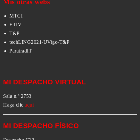
Mis otras webs
MTCI
ETIV
T&P
techLING2021-UVigo-T&P
ParatradIT
MI DESPACHO VIRTUAL
Sala n.º 2753
Haga clic
aquí
MI DESPACHO FÍSICO
Despacho C33