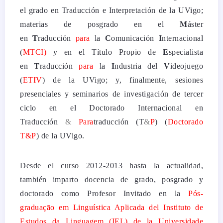
el grado en Traducción e Interpretación de la UVigo;
materias de posgrado en el
M
áster
en
T
raducción
para
la
C
omunicación
I
nternacional
(
MTCI)
y en el Título Propio de
E
specialista
en
T
raducción
para
la
I
ndustria del
V
ideojuego
(
ETIV
) de la UVigo; y, finalmente, sesiones
presenciales y seminarios de investigación de tercer
ciclo en el Doctorado Internacional en
Traducción
&
Para
traducción (T
&
P
) (
Doctorado
T&P
) de la UVigo.
Desde el curso 2012-2013 hasta la actualidad,
también imparto docencia de grado, posgrado y
doctorado como Profesor Invitado en la
Pós-
graduaçāo em Linguística Aplicada del Instituto de
Estudos da Linguagem (IEL) de la Universidade