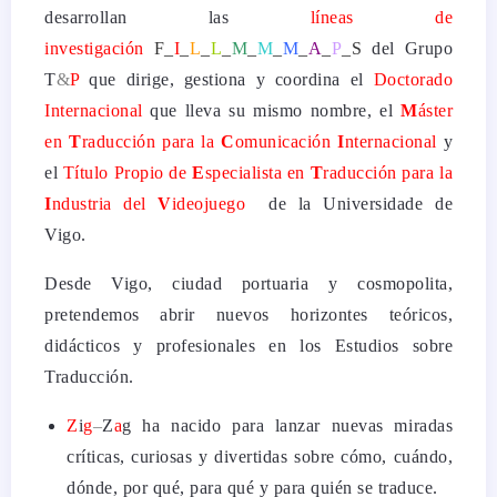
desarrollan las
líneas de
investigación
F_
I
_
L
_
L
_
M
_
M
_
M
_
A
_
P
_S
del Grupo
T
&
P
que dirige, gestiona y coordina el
Doctorado
Internacional
que lleva su mismo nombre, el
M
áster
en
T
raducción
para
la
C
omunicación
I
nternacional
y
el
Título Propio de
E
specialista en
T
raducción
para
la
I
ndustria del
V
ideojuego
de la Universidade de
Vigo.
Desde Vigo, ciudad portuaria y cosmopolita,
pretendemos abrir nuevos horizontes teóricos,
didácticos y profesionales en los Estudios sobre
Traducción.
Z
i
g
–
Z
a
g ha nacido para lanzar nuevas miradas
críticas, curiosas y divertidas sobre cómo, cuándo,
dónde, por qué, para qué y para quién se traduce.