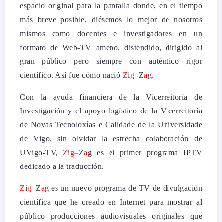
espacio original para la pantalla donde, en el tiempo
más breve posible, diésemos lo mejor de nosotros
mismos como docentes e investigadores en un
formato de Web-TV ameno, distendido, dirigido al
gran público pero siempre con auténtico rigor
científico. Así fue cómo nació
Z
i
g
–
Z
a
g.
Con la ayuda financiera de la Vicerreitoría de
Investigación y el apoyo logístico de la Vicerreitoría
de Novas Tecnoloxías e Calidade de la Universidade
de Vigo, sin olvidar la estrecha colaboración de
UVigo-TV,
Z
i
g
–
Z
a
g es el primer programa IPTV
dedicado a la traducción.
Z
i
g
–
Z
a
g es un nuevo programa de TV de divulgación
científica que he creado en Internet para mostrar al
público producciones audiovisuales originales que