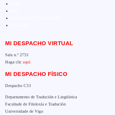
ETIV
T&P
techLING2021-UVigo-T&P
ParatradIT
MI DESPACHO VIRTUAL
Sala n.º 2753
Haga clic
aquí
MI DESPACHO FÍSICO
Despacho C33
Departamento de Tradución e Lingüística
Facultade de Filoloxía e Tradución
Universidade de Vigo