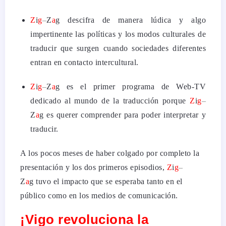
Z
i
g
–
Z
a
g descifra de manera lúdica y algo
impertinente las políticas y los modos culturales de
traducir que surgen cuando sociedades diferentes
entran en contacto intercultural.
Z
i
g
–
Z
a
g es el primer programa de Web-TV
dedicado al mundo de la traducción porque
Z
i
g
–
Z
a
g es querer comprender para poder interpretar y
traducir.
A los pocos meses de haber colgado por completo la
presentación y los dos primeros episodios,
Z
i
g
–
Z
a
g tuvo el impacto que se esperaba tanto en el
público como en los medios de comunicación.
¡Vigo revoluciona la