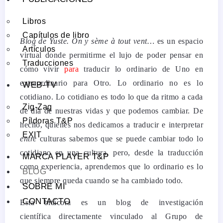
Libros
Capítulos de libro
Blog de Yuste. On y sème à tout vent…
es un espacio
Artículos
virtual donde permitirme el lujo de poder pensar en
Traducciones
cómo vivir
para
traducir lo ordinario de Uno en
extraordinario para Otro. Lo ordinario no es lo
WEB-TV
cotidiano. Lo cotidiano es todo lo que da ritmo a cada
Zig-Zag
de día de nuestras vidas y que podemos cambiar. De
Píldoras T&P
hecho, quienes nos dedicamos a traducir e interpretar
EXIT
entre
culturas sabemos que se puede cambiar todo lo
cotidiano en una cultura, pero, desde la traducción
MARCA PLAYER T&P
como experiencia, aprendemos que lo ordinario es lo
BLOG
que siempre queda cuando se ha cambiado todo.
SOBRE MI
CONTACTO
Esta bitácora es un blog de investigación
científica directamente vinculado al Grupo de