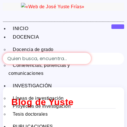
INICIO
DOCENCIA
Docencia de grado
Docencia de posgrado y tercer ciclo
Buscar
Conferencias, ponencias y
comunicaciones
INVESTIGACIÓN
Líneas de investigación
Blog de Yuste
Proyectos de investigación
Tesis doctorales
PUBLICACIONES