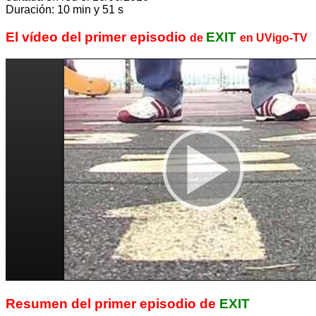
Duración: 10 min y 51 s
El vídeo del primer episodio
EXIT
de
en UVigo-TV
Resumen del primer episodio de
EXIT