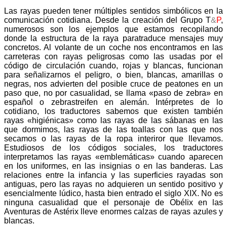
Las rayas pueden tener múltiples sentidos simbólicos en la
comunicación cotidiana. Desde la creación del Grupo T
&
P
,
numerosos son los ejemplos que estamos recopilando
donde la estructura de la raya paratraduce mensajes muy
concretos. Al volante de un coche nos encontramos en las
carreteras con rayas peligrosas como las usadas por el
código de circulación cuando, rojas y blancas, funcionan
para señalizarnos el peligro, o bien, blancas, amarillas o
negras, nos advierten del posible cruce de peatones en un
paso que, no por casualidad, se llama «paso de zebra» en
español o zebrastreifen en alemán. Intérpretes de lo
cotidiano, los traductores sabemos que existen también
rayas «higiénicas» como las rayas de las sábanas en las
que dormimos, las rayas de las toallas con las que nos
secamos o las rayas de la ropa interiror que llevamos.
Estudiosos de los códigos sociales, los traductores
interpretamos las rayas «emblemáticas» cuando aparecen
en los uniformes, en las insignias o en las banderas. Las
relaciones entre la infancia y las superficies rayadas son
antiguas, pero las rayas no adquieren un sentido positivo y
esencialmente lúdico, hasta bien entrado el siglo XIX. No es
ninguna casualidad que el personaje de Obélix en las
Aventuras de Astérix lleve enormes calzas de rayas azules y
blancas.