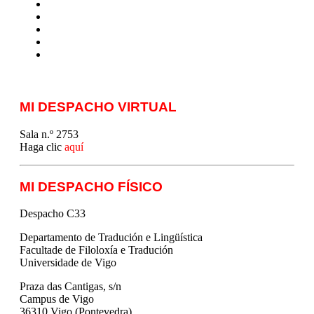
MTCI
ETIV
T&P
techLING2021-UVigo-T&P
ParatradIT
MI DESPACHO VIRTUAL
Sala n.º 2753
Haga clic
aquí
MI DESPACHO FÍSICO
Despacho C33
Departamento de Tradución e Lingüística
Facultade de Filoloxía e Tradución
Universidade de Vigo
Praza das Cantigas, s/n
Campus de Vigo
36310 Vigo (Pontevedra)