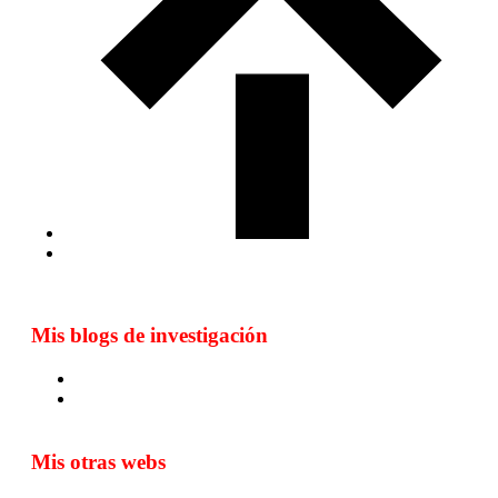
Mis blogs de investigación
Blog de Yuste. On y sème à tout vent
Sur les seuils du traduire. Carnet de recherche sur la
traduction et la paratraduction
Mis otras webs