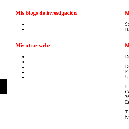
Mis blogs de investigación
M
Blog de Yuste. On y sème à tout vent
Sa
Sur les seuils du traduire. Carnet de recherche
H
sur la traduction et la paratraduction
Mis otras webs
M
MTCI
D
ETIV
De
T&P
Fa
techLING2021-UVigo-T&P
Un
ParatradIT
Pr
C
36
E
Te
jy