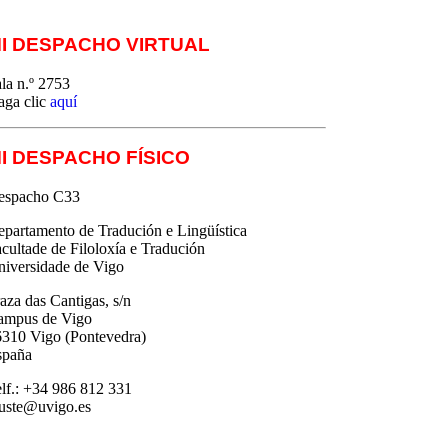
I DESPACHO VIRTUAL
la n.º 2753
aga clic
aquí
I DESPACHO FÍSICO
espacho C33
partamento de Tradución e Lingüística
cultade de Filoloxía e Tradución
iversidade de Vigo
aza das Cantigas, s/n
ampus de Vigo
310 Vigo (Pontevedra)
spaña
lf.: +34 986 812 331
uste@uvigo.es