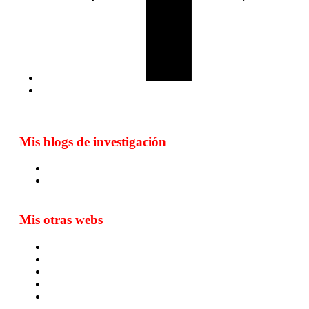
Mis blogs de investigación
Blog de Yuste. On y sème à tout vent
Sur les seuils du traduire. Carnet de recherche sur la
traduction et la paratraduction
Mis otras webs
MTCI
ETIV
T&P
techLING2021-UVigo-T&P
ParatradIT