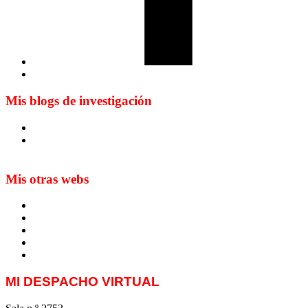
Mis blogs de investigación
Blog de Yuste. On y sème à tout vent
Sur les seuils du traduire. Carnet de recherche sur la
traduction et la paratraduction
Mis otras webs
MTCI
ETIV
T&P
techLING2021-UVigo-T&P
ParatradIT
MI DESPACHO VIRTUAL