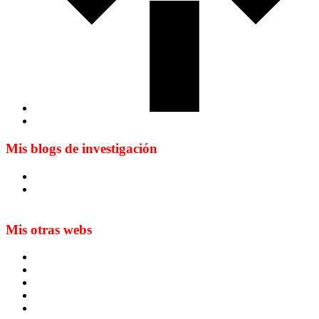
Mis blogs de investigación
Blog de Yuste. On y sème à tout vent
Sur les seuils du traduire. Carnet de recherche sur la
traduction et la paratraduction
Mis otras webs
MTCI
ETIV
T&P
techLING2021-UVigo-T&P
ParatradIT