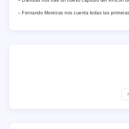
– Danolas nos trae un nuevo capítulo del Rincón d
– Fernando Moreiras nos cuenta todas las primeras