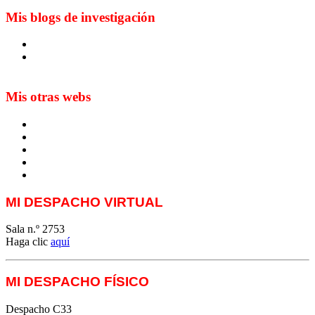
Mis blogs de investigación
Blog de Yuste. On y sème à tout vent
Sur les seuils du traduire. Carnet de recherche sur la
traduction et la paratraduction
Mis otras webs
MTCI
ETIV
T&P
techLING2021-UVigo-T&P
ParatradIT
MI DESPACHO VIRTUAL
Sala n.º 2753
Haga clic
aquí
MI DESPACHO FÍSICO
Despacho C33