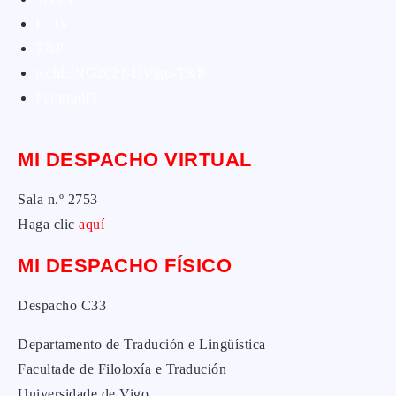
ETIV
T&P
techLING2021-UVigo-T&P
ParatradIT
MI DESPACHO VIRTUAL
Sala n.º 2753
Haga clic
aquí
MI DESPACHO FÍSICO
Despacho C33
Departamento de Tradución e Lingüística
Facultade de Filoloxía e Tradución
Universidade de Vigo