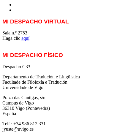
techLING2021-UVigo-T&P
ParatradIT
MI DESPACHO VIRTUAL
Sala n.º 2753
Haga clic
aquí
MI DESPACHO FÍSICO
Despacho C33
Departamento de Tradución e Lingüística
Facultade de Filoloxía e Tradución
Universidade de Vigo
Praza das Cantigas, s/n
Campus de Vigo
36310 Vigo (Pontevedra)
España
Telf.: +34 986 812 331
jyuste@uvigo.es