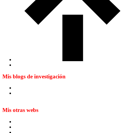
Mis blogs de investigación
Blog de Yuste. On y sème à tout vent
Sur les seuils du traduire. Carnet de recherche sur la
traduction et la paratraduction
Mis otras webs
MTCI
ETIV
T&P