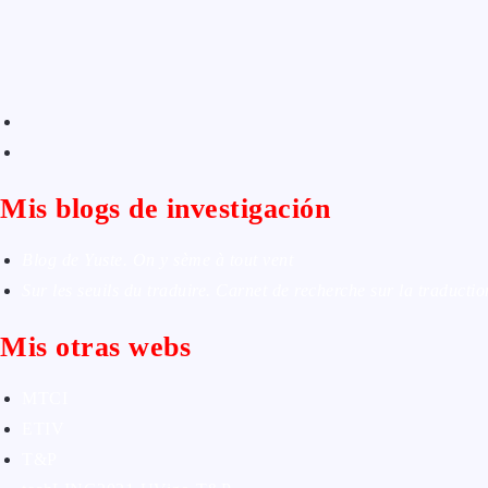
Mis blogs de investigación
Blog de Yuste. On y sème à tout vent
Sur les seuils du traduire. Carnet de recherche sur la traductio
Mis otras webs
MTCI
ETIV
T&P