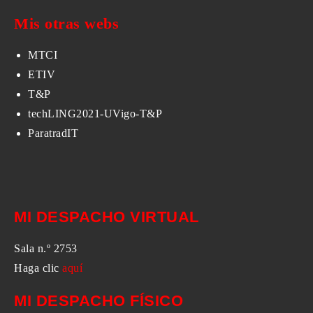
Mis otras webs
MTCI
ETIV
T&P
techLING2021-UVigo-T&P
ParatradIT
MI DESPACHO VIRTUAL
Sala n.º 2753
Haga clic
aquí
MI DESPACHO FÍSICO