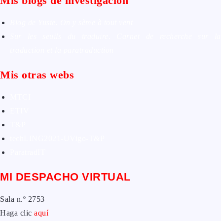
Mis blogs de investigación
Blog de Yuste. On y sème à tout vent
Sur les seuils du traduire. Carnet de recherche sur la
traduction et la paratraduction
Mis otras webs
MTCI
ETIV
T&P
techLING2021-UVigo-T&P
ParatradIT
MI DESPACHO VIRTUAL
Sala n.º 2753
Haga clic
aquí