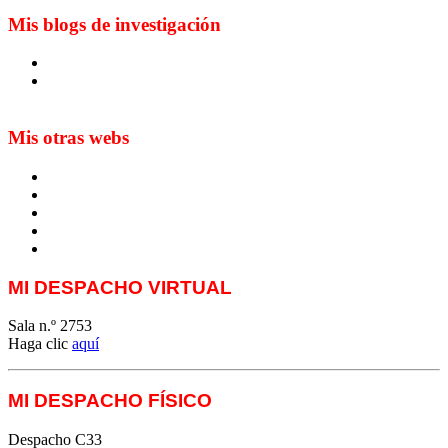
Mis blogs de investigación
Blog de Yuste. On y sème à tout vent
Sur les seuils du traduire. Carnet de recherche sur la
traduction et la paratraduction
Mis otras webs
MTCI
ETIV
T&P
techLING2021-UVigo-T&P
ParatradIT
MI DESPACHO VIRTUAL
Sala n.º 2753
Haga clic
aquí
MI DESPACHO FÍSICO
Despacho C33