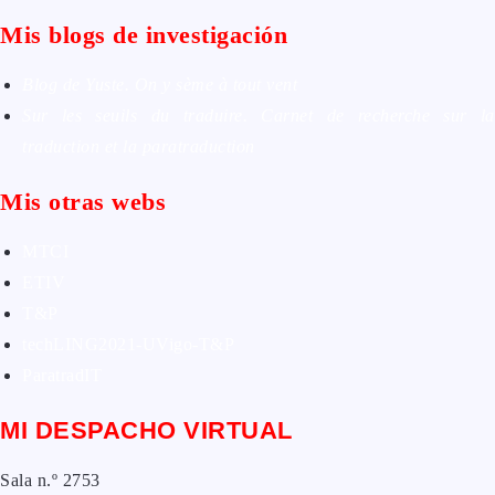
Mis blogs de investigación
Blog de Yuste. On y sème à tout vent
Sur les seuils du traduire. Carnet de recherche sur la
traduction et la paratraduction
Mis otras webs
MTCI
ETIV
T&P
techLING2021-UVigo-T&P
ParatradIT
MI DESPACHO VIRTUAL
Sala n.º 2753