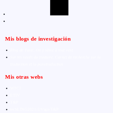
Mis blogs de investigación
Blog de Yuste. On y sème à tout vent
Sur les seuils du traduire. Carnet de recherche sur la
traduction et la paratraduction
Mis otras webs
MTCI
ETIV
T&P
techLING2021-UVigo-T&P