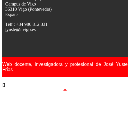
Campus de Vigo
36310 Vigo (Pontevedra)
España
Telf.: +34 986 812 331
jyuste@uvigo.es
Web docente, investigadora y profesional de José Yuste
Frías