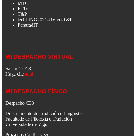
MTCI
ETIV
T&P
techLING2021-UVigo-T&P
ParatradIT
MI DESPACHO VIRTUAL
Sala n.º 2753
Haga clic
aquí
MI DESPACHO FÍSICO
Despacho C33
Departamento de Tradución e Lingüística
Facultade de Filoloxía e Tradución
Universidade de Vigo
Praza das Cantigas, s/n