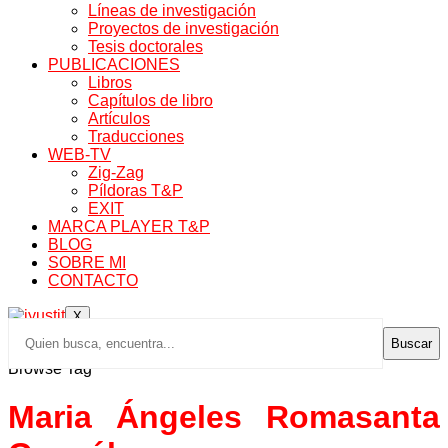
Líneas de investigación
Proyectos de investigación
Tesis doctorales
PUBLICACIONES
Libros
Capítulos de libro
Artículos
Traducciones
WEB-TV
Zig-Zag
Píldoras T&P
EXIT
MARCA PLAYER T&P
BLOG
SOBRE MI
CONTACTO
X
Buscar
Browse Tag
Maria Ángeles Romasanta