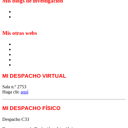
Mis blogs de investigación
Blog de Yuste. On y sème à tout vent
Sur les seuils du traduire. Carnet de recherche sur la
traduction et la paratraduction
Mis otras webs
MTCI
ETIV
T&P
techLING2021-UVigo-T&P
ParatradIT
MI DESPACHO VIRTUAL
Sala n.º 2753
Haga clic
aquí
MI DESPACHO FÍSICO
Despacho C33