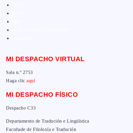
MTCI
ETIV
T&P
techLING2021-UVigo-T&P
ParatradIT
MI DESPACHO VIRTUAL
Sala n.º 2753
Haga clic
aquí
MI DESPACHO FÍSICO
Despacho C33
Departamento de Tradución e Lingüística
Facultade de Filoloxía e Tradución