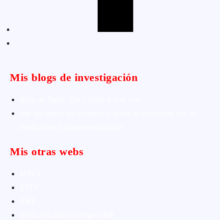
Mis blogs de investigación
Blog de Yuste. On y sème à tout vent
Sur les seuils du traduire. Carnet de recherche sur la
traduction et la paratraduction
Mis otras webs
MTCI
ETIV
T&P
techLING2021-UVigo-T&P