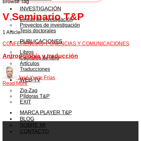
Browse Tag
INVESTIGACIÓN
V Seminario T&P
Líneas de investigación
Proyectos de investigación
Tesis doctorales
1 Article
PUBLICACIONES
CONFERENCIAS, PONENCIAS Y COMUNICACIONES
Libros
Antropología y traducción
Capítulos de libro
Artículos
Traducciones
José Yuste Frías
WEB-TV
Read More
Zig-Zag
Píldoras T&P
EXIT
MARCA PLAYER T&P
BLOG
SOBRE MI
CONTACTO