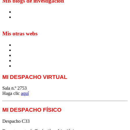
Mis blogs de investigación
Blog de Yuste. On y sème à tout vent
Sur les seuils du traduire. Carnet de recherche sur la
traduction et la paratraduction
Mis otras webs
MTCI
ETIV
T&P
techLING2021-UVigo-T&P
ParatradIT
MI DESPACHO VIRTUAL
Sala n.º 2753
Haga clic
aquí
MI DESPACHO FÍSICO
Despacho C33