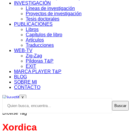
INVESTIGACIÓN
Líneas de investigación
Proyectos de investigación
Tesis doctorales
PUBLICACIONES
Libros
Capítulos de libro
Artículos
Traducciones
WEB-TV
Zig-Zag
Píldoras T&P
EXIT
MARCA PLAYER T&P
BLOG
SOBRE MI
CONTACTO
X
Buscar
Browse Tag
Xordica