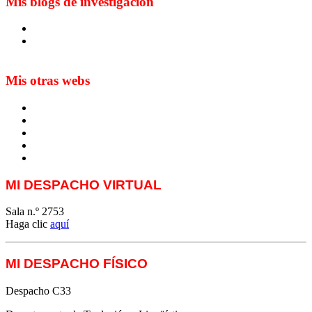
Mis blogs de investigación
Blog de Yuste. On y sème à tout vent
Sur les seuils du traduire. Carnet de recherche sur la
traduction et la paratraduction
Mis otras webs
MTCI
ETIV
T&P
techLING2021-UVigo-T&P
ParatradIT
MI DESPACHO VIRTUAL
Sala n.º 2753
Haga clic
aquí
MI DESPACHO FÍSICO
Despacho C33