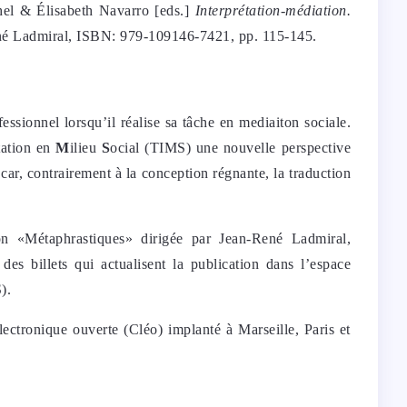
el & Élisabeth Navarro [eds.]
Interprétation-médiation.
René Ladmiral, ISBN: 979-109146-7421, pp. 115-145.
fessionnel lorsqu’il réalise sa tâche en mediaiton sociale.
tation en
M
ilieu
S
ocial (TIMS) une nouvelle perspective
car, contrairement à la conception régnante, la traduction
on «Métaphrastiques» dirigée par Jean-René Ladmiral,
des billets qui actualisent la publication dans l’espace
).
lectronique ouverte (Cléo) implanté à Marseille, Paris et