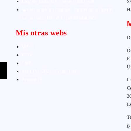
Blog de Yuste. On y sème à tout vent
Sa
Sur les seuils du traduire. Carnet de recherche
H
sur la traduction et la paratraduction
Mis otras webs
D
MTCI
D
ETIV
Fa
T&P
U
techLING2021-UVigo-T&P
ParatradIT
Pr
C
3
E
T
j