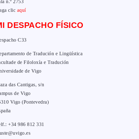
la n.º 2753
aga clic
aquí
MI DESPACHO FÍSICO
espacho C33
epartamento de Tradución e Lingüística
cultade de Filoloxía e Tradución
niversidade de Vigo
aza das Cantigas, s/n
ampus de Vigo
6310 Vigo (Pontevedra)
spaña
elf.: +34 986 812 331
yuste@uvigo.es