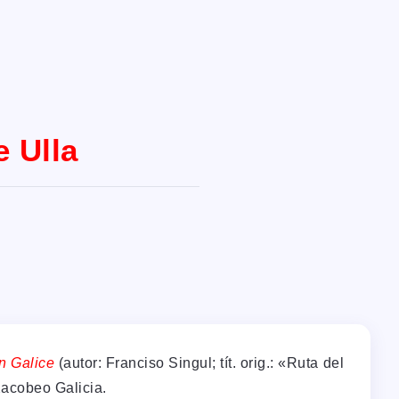
e Ulla
n Galice
(autor: Franciso Singul; tít. orig.: «Ruta del
Xacobeo Galicia.