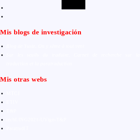
Mis blogs de investigación
Blog de Yuste. On y sème à tout vent
Sur les seuils du traduire. Carnet de recherche sur la
traduction et la paratraduction
Mis otras webs
MTCI
ETIV
T&P
techLING2021-UVigo-T&P
ParatradIT