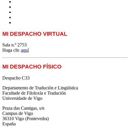
MTCI
ETIV
T&P
techLING2021-UVigo-T&P
ParatradIT
MI DESPACHO VIRTUAL
Sala n.º 2753
Haga clic
aquí
MI DESPACHO FÍSICO
Despacho C33
Departamento de Tradución e Lingüística
Facultade de Filoloxía e Tradución
Universidade de Vigo
Praza das Cantigas, s/n
Campus de Vigo
36310 Vigo (Pontevedra)
España