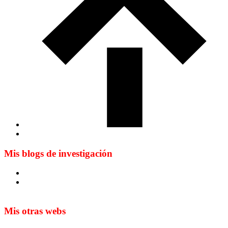
Mis blogs de investigación
Blog de Yuste. On y sème à tout vent
Sur les seuils du traduire. Carnet de recherche sur la
traduction et la paratraduction
Mis otras webs