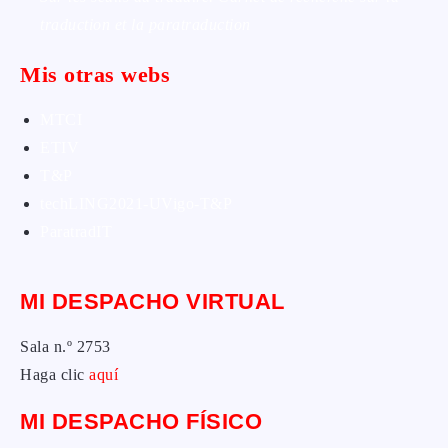
traduction et la paratraduction
Mis otras webs
MTCI
ETIV
T&P
techLING2021-UVigo-T&P
ParatradIT
MI DESPACHO VIRTUAL
Sala n.º 2753
Haga clic
aquí
MI DESPACHO FÍSICO