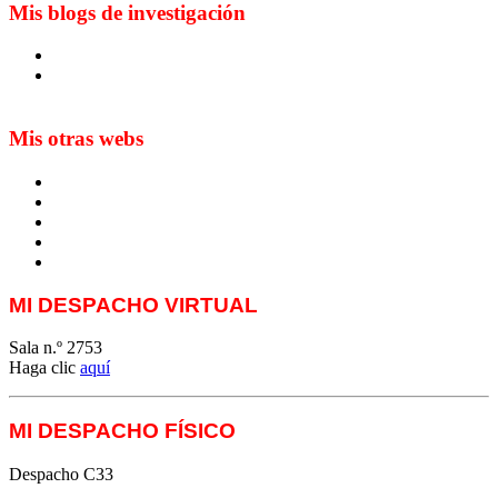
Mis blogs de investigación
Blog de Yuste. On y sème à tout vent
Sur les seuils du traduire. Carnet de recherche sur la
traduction et la paratraduction
Mis otras webs
MTCI
ETIV
T&P
techLING2021-UVigo-T&P
ParatradIT
MI DESPACHO VIRTUAL
Sala n.º 2753
Haga clic
aquí
MI DESPACHO FÍSICO
Despacho C33