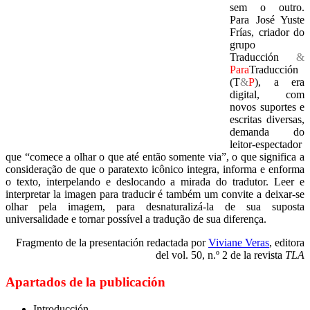
sem o outro.
Para José Yuste
Frías, criador do
grupo
Traducción
&
Para
Traducción
(T
&
P
), a era
digital, com
novos suportes e
escritas diversas,
demanda do
leitor-espectador
que “comece a olhar o que até então somente via”, o que significa a
consideração de que o paratexto icônico integra, informa e enforma
o texto, interpelando e deslocando a mirada do tradutor. Leer e
interpretar la imagen para traducir é também um convite a deixar-se
olhar pela imagem, para desnaturalizá-la de sua suposta
universalidade e tornar possível a tradução de sua diferença.
Fragmento de la presentación redactada por
Viviane Veras
, editora
del vol. 50, n.º 2 de la revista
TLA
Apartados de la publicación
Introducción