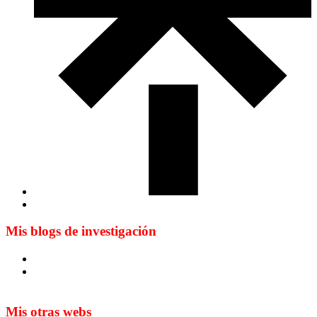
Mis blogs de investigación
Blog de Yuste. On y sème à tout vent
Sur les seuils du traduire. Carnet de recherche sur la
traduction et la paratraduction
Mis otras webs