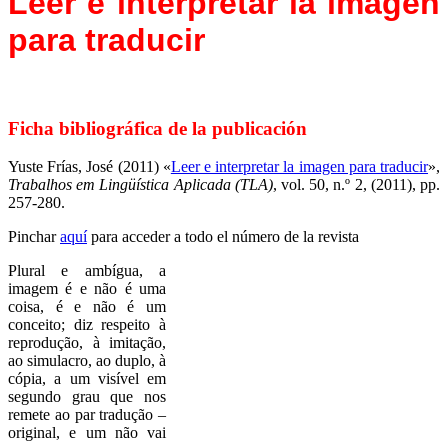
Leer e interpretar la imagen
para traducir
Ficha bibliográfica de la publicación
Yuste Frías, José (2011) «
Leer e interpretar la imagen para traducir
»,
Trabalhos em Lingüística Aplicada (TLA)
, vol. 50, n.º 2, (2011), pp.
257-280.
Pinchar
aquí
para acceder a todo el número de la revista
Plural e ambígua, a
imagem é e não é uma
coisa, é e não é um
conceito; diz respeito à
reprodução, à imitação,
ao
simulacro, ao duplo, à
cópia, a um visível em
segundo grau que nos
remete ao par tradução –
original, e um não vai