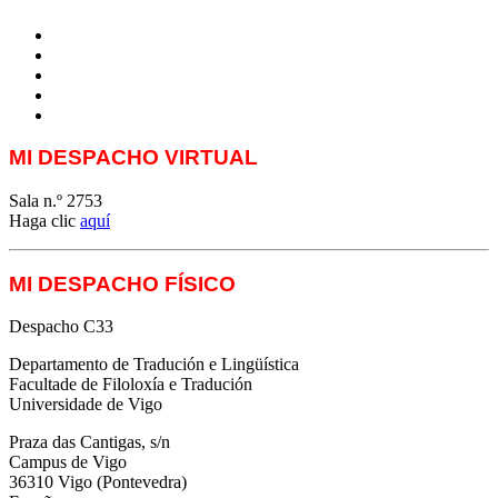
MTCI
ETIV
T&P
techLING2021-UVigo-T&P
ParatradIT
MI DESPACHO VIRTUAL
Sala n.º 2753
Haga clic
aquí
MI DESPACHO FÍSICO
Despacho C33
Departamento de Tradución e Lingüística
Facultade de Filoloxía e Tradución
Universidade de Vigo
Praza das Cantigas, s/n
Campus de Vigo
36310 Vigo (Pontevedra)