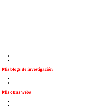
Mis blogs de investigación
Blog de Yuste. On y sème à tout vent
Sur les seuils du traduire. Carnet de recherche sur la traductio
Mis otras webs
MTCI
ETIV