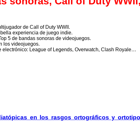
s sonoras, Call of Duty WWII
ltijugador de Call of Duty WWII.
lla experiencia de juego indie.
Top 5 de bandas sonoras de videojuegos.
n los videojuegos.
te electrónico: League of Legends, Overwatch, Clash Royale…
iatópicas en los rasgos ortográficos y ortotipo