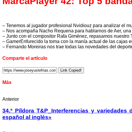
MarcaPlayer 42: Top 5 banda
– Tenemos al jugador profesional Nvidiouz para analizar el mu
– Nos acompaña Nacho Requena para hablarnos de Aer, una be
– Junto con el compositor Rafa Giménez, repasamos nuestro 
– GamerEnfurecido la toma con la manía actual de las cajas e
– Fernando Moreiras nos trae todas las novedades del depor
Comparte el artículo
Link Copied!
Más
Anterior
34.ª Píldora T&P_Interferencias y variedades d
español al inglés»