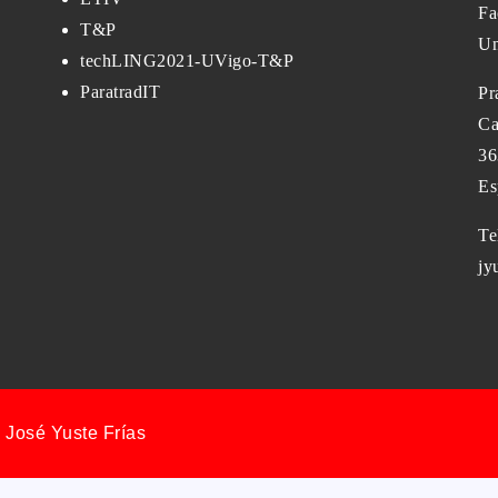
Fa
T&P
Un
techLING2021-UVigo-T&P
ParatradIT
Pr
Ca
36
Es
Te
jy
 José Yuste Frías