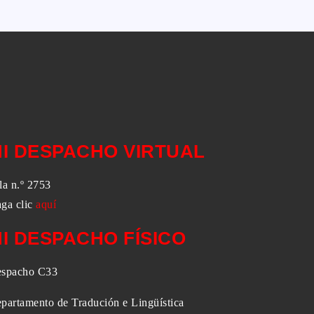
I DESPACHO VIRTUAL
la n.º 2753
ga clic
aquí
I DESPACHO FÍSICO
spacho C33
partamento de Tradución e Lingüística