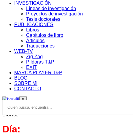
INVESTIGACIÓN
Líneas de investigación
Proyectos de investigación
Tesis doctorales
PUBLICACIONES
Libros
Capítulos de libro
Artículos
Traducciones
WEB-TV
Zig-Zag
Píldoras T&P
EXIT
MARCA PLAYER T&P
BLOG
SOBRE MI
CONTACTO
X
Browse
Día: