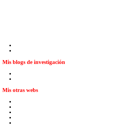
Mis blogs de investigación
Blog de Yuste. On y sème à tout vent
Sur les seuils du traduire. Carnet de recherche sur la traductio
Mis otras webs
MTCI
ETIV
T&P
techLING2021-UVigo-T&P
ParatradIT