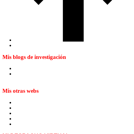
Mis blogs de investigación
Blog de Yuste. On y sème à tout vent
Sur les seuils du traduire. Carnet de recherche sur la
traduction et la paratraduction
Mis otras webs
MTCI
ETIV
T&P
techLING2021-UVigo-T&P
ParatradIT