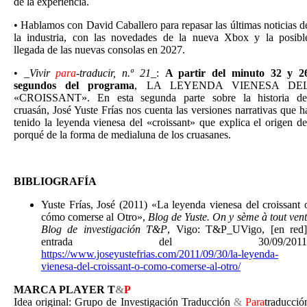
de la experiencia.
•⁠ Hablamos con David Caballero para repasar las últimas noticias d
la industria, con las novedades de la nueva Xbox y la posibl
llegada de las nuevas consolas en 2027.
•⁠ ⁠_
Vivir
para
-traducir, n.º 21
_:
A partir del minuto 32 y 2
segundos del programa
, LA LEYENDA VIENESA DE
«CROISSANT». En esta segunda parte sobre la historia de
cruasán, José Yuste Frías nos cuenta las versiones narrativas que h
tenido la leyenda vienesa del «croissant» que explica el origen de
porqué de la forma de medialuna de los cruasanes.
BIBLIOGRAFÍA
Yuste Frías, José (2011) «La leyenda vienesa del croissant 
cómo comerse al Otro»,
Blog de Yuste. On y sème à tout vent
Blog de investigación T&P
, Vigo: T&P_UVigo, [en red]
entrada del 30/09/2011
https://www.joseyustefrias.com/2011/09/30/la-leyenda-
vienesa-del-croissant-o-como-comerse-al-otro/
MARCA PLAYER T
&
P
Idea original: Grupo de Investigación Traducción
&
Para
traducció