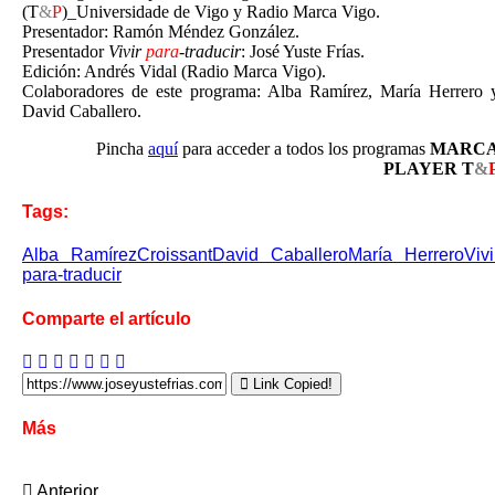
(T
&
P
)_Universidade de Vigo y Radio Marca Vigo.
Presentador: Ramón Méndez González.
Presentador
Vivir
para
-traducir
: José Yuste Frías.
Edición: Andrés Vidal (Radio Marca Vigo).
Colaboradores de este programa: Alba Ramírez, María Herrero 
David Caballero.
Pincha
aquí
para acceder a todos los programas
MARC
PLAYER T
&
Tags:
Alba Ramírez
Croissant
David Caballero
María Herrero
Vivi
para-traducir
Comparte el artículo
Link Copied!
Más
Anterior