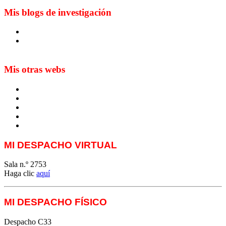
Mis blogs de investigación
Blog de Yuste. On y sème à tout vent
Sur les seuils du traduire. Carnet de recherche sur la
traduction et la paratraduction
Mis otras webs
MTCI
ETIV
T&P
techLING2021-UVigo-T&P
ParatradIT
MI DESPACHO VIRTUAL
Sala n.º 2753
Haga clic
aquí
MI DESPACHO FÍSICO
Despacho C33