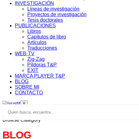
INVESTIGACIÓN
Líneas de investigación
Proyectos de investigación
Tesis doctorales
PUBLICACIONES
Libros
Capítulos de libro
Artículos
Traducciones
WEB-TV
Zig-Zag
Píldoras T&P
EXIT
MARCA PLAYER T&P
BLOG
SOBRE MI
CONTACTO
X
Browse Category
BLOG