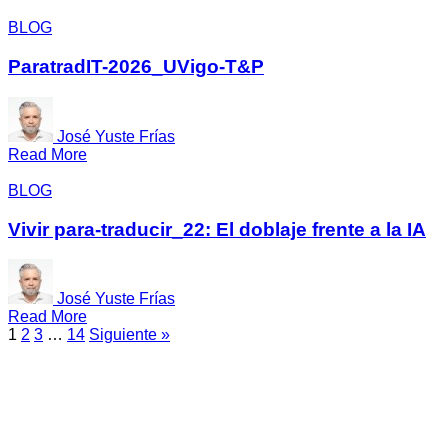
BLOG
ParatradIT-2026_UVigo-T&P
José Yuste Frías
Read More
BLOG
Vivir para-traducir_22: El doblaje frente a la IA
José Yuste Frías
Read More
1
2
3
…
14
Siguiente »