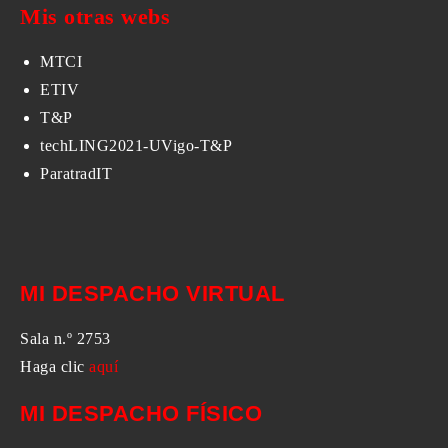
Mis otras webs
MTCI
ETIV
T&P
techLING2021-UVigo-T&P
ParatradIT
MI DESPACHO VIRTUAL
Sala n.º 2753
Haga clic
aquí
MI DESPACHO FÍSICO