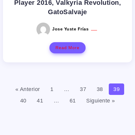
Player 2016, Valkyria Revolution,
GatoSalvaje
Jose Yuste Frías
Read More
« Anterior
1
…
37
38
39
40
41
…
61
Siguiente »