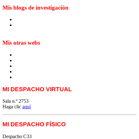
Mis blogs de investigación
Blog de Yuste. On y sème à tout vent
Sur les seuils du traduire. Carnet de recherche sur la
traduction et la paratraduction
Mis otras webs
MTCI
ETIV
T&P
techLING2021-UVigo-T&P
ParatradIT
MI DESPACHO VIRTUAL
Sala n.º 2753
Haga clic
aquí
MI DESPACHO FÍSICO
Despacho C33