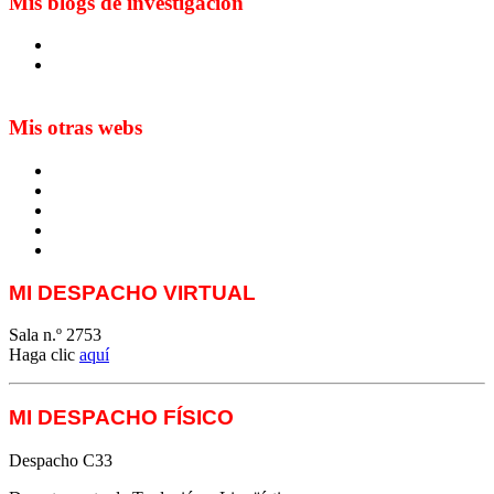
Mis blogs de investigación
Blog de Yuste. On y sème à tout vent
Sur les seuils du traduire. Carnet de recherche sur la
traduction et la paratraduction
Mis otras webs
MTCI
ETIV
T&P
techLING2021-UVigo-T&P
ParatradIT
MI DESPACHO VIRTUAL
Sala n.º 2753
Haga clic
aquí
MI DESPACHO FÍSICO
Despacho C33