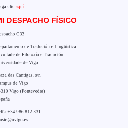
aga clic
aquí
MI DESPACHO FÍSICO
espacho C33
epartamento de Tradución e Lingüística
cultade de Filoloxía e Tradución
niversidade de Vigo
aza das Cantigas, s/n
ampus de Vigo
6310 Vigo (Pontevedra)
spaña
elf.: +34 986 812 331
yuste@uvigo.es