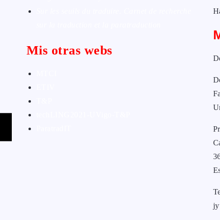
Sur les seuils du traduire. Carnet de recherche
H
sur la traduction et la paratraduction
Mis otras webs
D
MTCI
D
ETIV
Fa
T&P
U
techLING2021-UVigo-T&P
ParatradIT
Pr
C
3
E
T
j