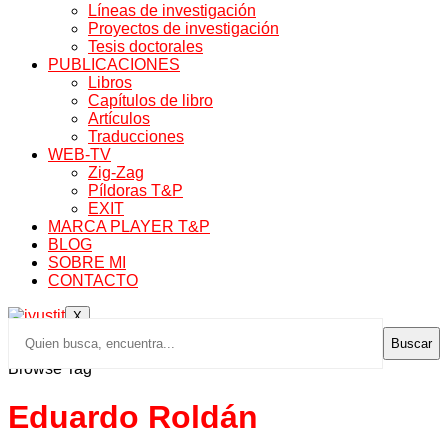
Líneas de investigación
Proyectos de investigación
Tesis doctorales
PUBLICACIONES
Libros
Capítulos de libro
Artículos
Traducciones
WEB-TV
Zig-Zag
Píldoras T&P
EXIT
MARCA PLAYER T&P
BLOG
SOBRE MI
CONTACTO
X
Buscar
Browse Tag
Eduardo Roldán