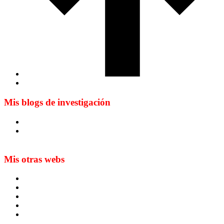
Mis blogs de investigación
Blog de Yuste. On y sème à tout vent
Sur les seuils du traduire. Carnet de recherche sur la
traduction et la paratraduction
Mis otras webs
MTCI
ETIV
T&P
techLING2021-UVigo-T&P
ParatradIT