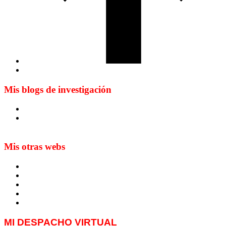
Mis blogs de investigación
Blog de Yuste. On y sème à tout vent
Sur les seuils du traduire. Carnet de recherche sur la
traduction et la paratraduction
Mis otras webs
MTCI
ETIV
T&P
techLING2021-UVigo-T&P
ParatradIT
MI DESPACHO VIRTUAL