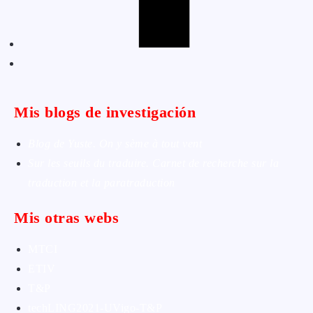
Mis blogs de investigación
Blog de Yuste. On y sème à tout vent
Sur les seuils du traduire. Carnet de recherche sur la
traduction et la paratraduction
Mis otras webs
MTCI
ETIV
T&P
techLING2021-UVigo-T&P