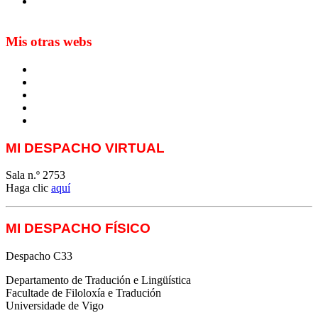
Sur les seuils du traduire. Carnet de recherche sur la
traduction et la paratraduction
Mis otras webs
MTCI
ETIV
T&P
techLING2021-UVigo-T&P
ParatradIT
MI DESPACHO VIRTUAL
Sala n.º 2753
Haga clic
aquí
MI DESPACHO FÍSICO
Despacho C33
Departamento de Tradución e Lingüística
Facultade de Filoloxía e Tradución
Universidade de Vigo