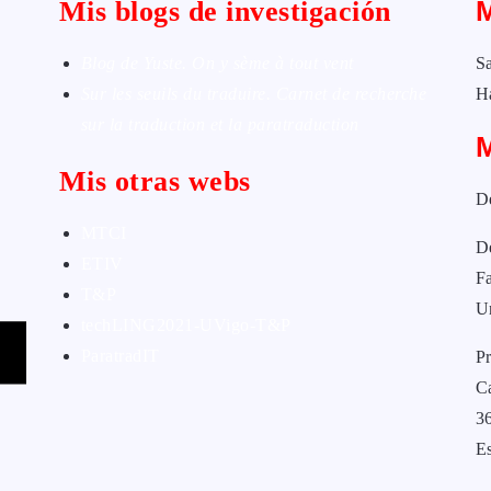
Mis blogs de investigación
Blog de Yuste. On y sème à tout vent
Sa
Sur les seuils du traduire. Carnet de recherche
H
sur la traduction et la paratraduction
Mis otras webs
D
MTCI
D
ETIV
Fa
T&P
U
techLING2021-UVigo-T&P
ParatradIT
Pr
C
3
E