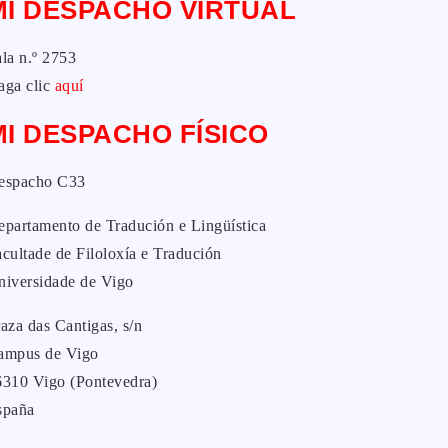
MI DESPACHO VIRTUAL
la n.º 2753
aga clic
aquí
MI DESPACHO FÍSICO
espacho C33
epartamento de Tradución e Lingüística
cultade de Filoloxía e Tradución
niversidade de Vigo
aza das Cantigas, s/n
ampus de Vigo
6310 Vigo (Pontevedra)
spaña