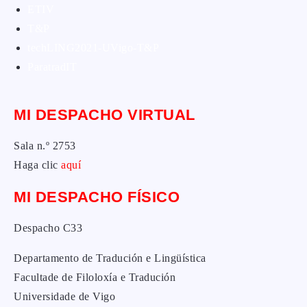
ETIV
T&P
techLING2021-UVigo-T&P
ParatradIT
MI DESPACHO VIRTUAL
Sala n.º 2753
Haga clic
aquí
MI DESPACHO FÍSICO
Despacho C33
Departamento de Tradución e Lingüística
Facultade de Filoloxía e Tradución
Universidade de Vigo