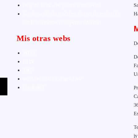
Blog de Yuste. On y sème à tout vent
Sa
Sur les seuils du traduire. Carnet de recherche
H
sur la traduction et la paratraduction
Mis otras webs
D
MTCI
D
ETIV
Fa
T&P
U
techLING2021-UVigo-T&P
ParatradIT
Pr
C
3
E
T
j