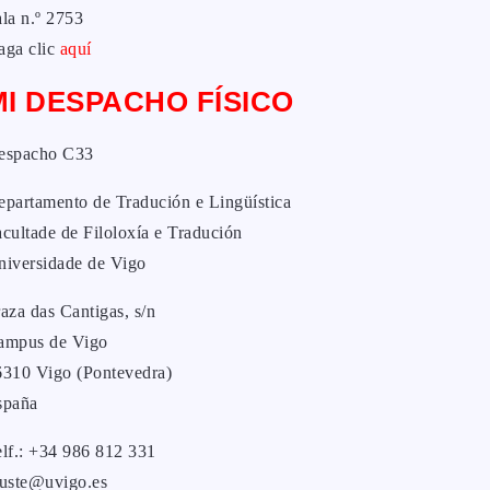
la n.º 2753
aga clic
aquí
MI DESPACHO FÍSICO
espacho C33
epartamento de Tradución e Lingüística
cultade de Filoloxía e Tradución
niversidade de Vigo
aza das Cantigas, s/n
ampus de Vigo
6310 Vigo (Pontevedra)
spaña
elf.: +34 986 812 331
yuste@uvigo.es